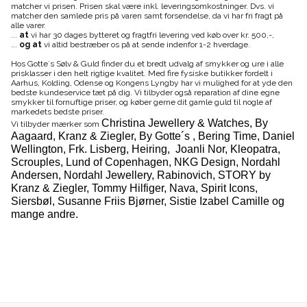
matcher vi prisen. Prisen skal være inkl. leveringsomkostninger. Dvs. vi
matcher den samlede pris på varen samt forsendelse, da vi har fri fragt på
alle varer.
...
at
vi har 30 dages bytteret og fragtfri levering ved køb over kr. 500,-,
...
og at
vi altid bestræber os på at sende indenfor 1-2 hverdage.
Hos Gotte´s Sølv & Guld finder du et bredt udvalg af smykker og ure i alle
prisklasser i den helt rigtige kvalitet. Med fire fysiske butikker fordelt i
Aarhus, Kolding, Odense og Kongens Lyngby har vi mulighed for at yde den
bedste kundeservice tæt på dig. Vi tilbyder også reparation af dine egne
smykker til fornuftige priser, og køber gerne dit gamle guld til nogle af
markedets bedste priser.
Christina Jewellery & Watches, By
Vi tilbyder mærker som
Aagaard, Kranz & Ziegler, By Gotte´s , Bering Time, Daniel
Wellington, Frk. Lisberg, Heiring, Joanli Nor, Kleopatra,
Scrouples, Lund of Copenhagen, NKG Design, Nordahl
Andersen, Nordahl Jewellery, Rabinovich, STORY by
Kranz & Ziegler, Tommy Hilfiger, Nava, Spirit Icons,
Siersbøl, Susanne Friis Bjørner, Sistie Izabel Camille og
mange andre.