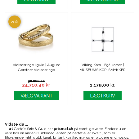
20%
Vielsesringe i guld | August
Viking Kors - Egå korset |
Gerstner Vielsesringe
MUSEUMS KOPI SMYKKER
30.888,00
24.710,40
kr.
1.179,00
kr.
Vidste du ...
...
at
Gotte´s Sølv & Guld har
prismatch
på samtlige varer. Finder du en
vare hos en anden Guldsmed, enten på nettet eller lokalt , som er
tilsvarende mht. guld, karat, brillant kvalitet m.v. og er billigere end hos os,