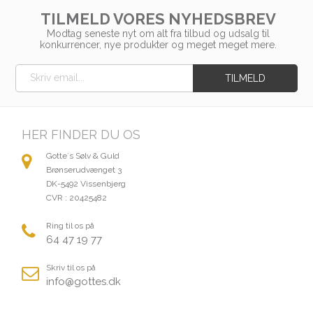
TILMELD VORES NYHEDSBREV
Modtag seneste nyt om alt fra tilbud og udsalg til
konkurrencer, nye produkter og meget meget mere.
HER FINDER DU OS
Gotte´s Sølv & Guld
Brønserudvænget 3
DK-5492 Vissenbjerg
CVR : 20425482
Ring til os på
64 47 19 77
Skriv til os på
info@gottes.dk