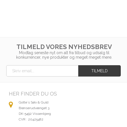
TILMELD VORES NYHEDSBREV
Modtag seneste nyt om alt fra tilbud og udsalg til
konkurrencer, nye produkter og meget meget mere.
HER FINDER DU OS
Gotte´s Sølv & Guld
Brønserudvænget 3
DK-5492 Vissenbjerg
CVR : 20425482