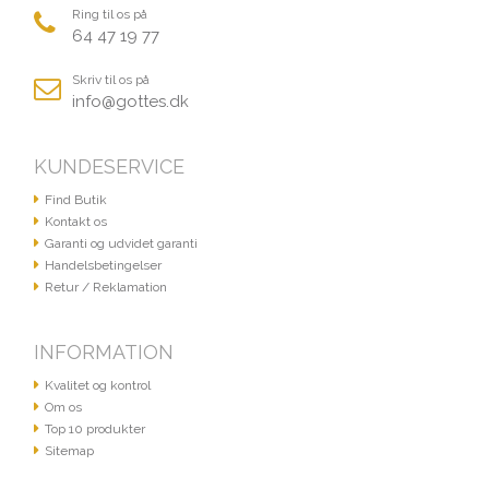
Ring til os på
64 47 19 77
Skriv til os på
info@gottes.dk
KUNDESERVICE
Find Butik
Kontakt os
Garanti og udvidet garanti
Handelsbetingelser
Retur / Reklamation
INFORMATION
Kvalitet og kontrol
Om os
Top 10 produkter
Sitemap