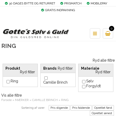
30 DAGES BYTTE OG RETURRET
PRISMATCH
MOBILEPAY
GRATIS INDPAKNING
0
RING
Ryd alle filtre
Produkt
Brands
Ryd filter
Materiale
Ryd filter
Ryd filter
Ring
Sølv
Camille Brinch
Forgyldt
Vis alle filtre
Forside
»
MÆRKER
»
CAMILLE BRINCH
»
RING
Sortering af varer
Pris stigende
Pris faldende
Oprettet først
Oprettet senest