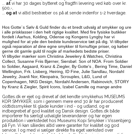
...
at
vi har 30 dages bytteret og fragtfri levering ved køb over kr.
500,-,
...
og at
vi altid bestræber os på at sende indenfor 1-2 hverdage.
Hos Gotte´s Sølv & Guld finder du et bredt udvalg af smykker og ure
i alle prisklasser i den helt rigtige kvalitet. Med fire fysiske butikker
fordelt i Aarhus, Kolding, Odense og Kongens Lyngby har vi
mulighed for at yde den bedste kundeservice tæt på dig. Vi tilbyder
også reparation af dine egne smykker til fornuftige priser, og køber
gerne dit gamle guld til nogle af markedets bedste priser.
Vi tilbyder mærker som Christina Jewelery & Watches, Christina
Collect, Susanne Friis Bjørner, Siersbøl. Son of NOA. From Soldier
to Soldier, Aagaard, Kranz & Ziegler, By Gotte's , Bering Time, Daniel
Wellington, Frk. Lisberg, Heiring, ID Fine, Julie Sandlau, Nordahl
Jewelry, Joanli Nor, Kleopatra, Scrouples, L&G, Lund of
Copenhagen, NKG Design, Nordahl Andersen, Rabinovich, STORY
by Kranz & Ziegler, Spirit Icons, Izabel Camille og mange andre
Gottes.dk er ejet og drevet af det kendte smykkehus MUSEUMS
KOPI SMYKKER, som i gennem mere end 30 år har produceret
oldtidssmykker til glade kunder i ind - og udland, og er
indbegrebet af god kvalitet og Dansk design. Gottes.dk både
importerer fra særligt udvalgte leverandører og har egen
produktion i værkstedet hos Museums Kopi Smykker i Vissenbjerg
på Fyn. Vi kan således altid være garanter for kvalitet og god
service. I og med vi sælger direkte fra eget værksted over