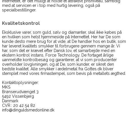
Internettet, er det muligt at holde et attraktivt prisniveau, samtidig
med at servicen er i top med hurtig levering, også på
specialbestillinger.
Kvalitetskontrol
Eksklusive varer, som guld, sølv og diamanter, skal ikke købes på
en hvilken som helst hjemmeside på Internettet. Her har De som
kunde desto mere brug for at vide, at De handler hos en butik, som
har leveret kvalitets smykker til forbrugere gennem mange år. Vi
har, som det er krævet efter Dansk lov, et samarbejde med en
ekstern kontrol instans, Force Technology. De fortaget årlige
uanmeldte kontrolbesøg og garanterer, at vi som producenter
overholder lovgivningen, og at De, som kunder, er sikret den
bedste kvalitet. Alle smykker i ædelmetal fra Gottes.dk bliver
stemplet med vores firmastempel, som bevis på metallets ægthed.
Kontaktoplysninger:
MKS
Brønserudvænget 3
5492 Vissenbjerg
Danmark
CVR.: 20 42 54 82
info@dinguldsmedonline.dk