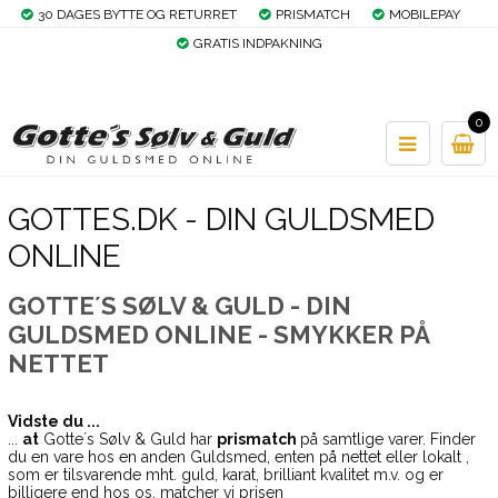
30 DAGES BYTTE OG RETURRET
PRISMATCH
MOBILEPAY
GRATIS INDPAKNING
0
GOTTES.DK - DIN GULDSMED
ONLINE
GOTTE´S SØLV & GULD - DIN
GULDSMED ONLINE - SMYKKER PÅ
NETTET
Vidste du ...
...
at
Gotte´s Sølv & Guld har
prismatch
på samtlige varer. Finder
du en vare hos en anden Guldsmed, enten på nettet eller lokalt ,
som er tilsvarende mht. guld, karat, brilliant kvalitet m.v. og er
billigere end hos os, matcher vi prisen