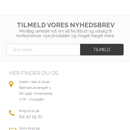
TILMELD VORES NYHEDSBREV
Modtag seneste nyt om alt fra tilbud og udsalg til
konkurrencer, nye produkter og meget meget mere.
HER FINDER DU OS
Gotte´s Sølv & Guld
Brønserudvænget 3
DK-5492 Vissenbjerg
CVR : 20425482
Ring til os på
64 47 19 77
Skriv til os på