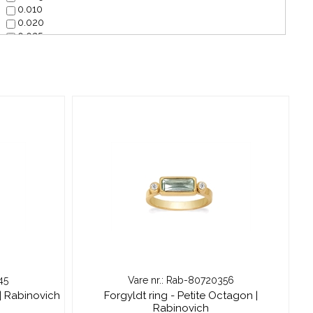
0.010
0.020
0.025
0.030
0.040
0.050
0.09
0.10
0.12
0.15
0.20
0.22
0.25
0.30
0.33
0.35
0.40
0.43
0.50
0.53
0.9
45
Vare nr.: Rab-80720356
1.00
 | Rabinovich
Forgyldt ring - Petite Octagon |
Rabinovich