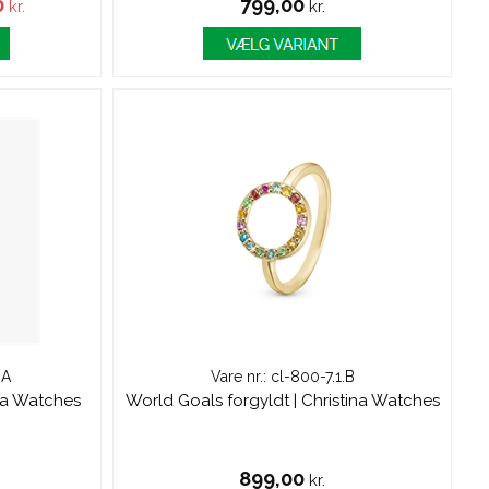
0
799,00
kr.
kr.
.A
Vare nr.: cl-800-7.1.B
ina Watches
World Goals forgyldt | Christina Watches
899,00
kr.