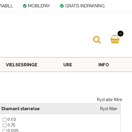
IABILL
MOBILEPAY
GRATIS INDPAKNING
0
VIELSESRINGE
URE
INFO
Ryd alle filtre
Diamant størrelse
Ryd filter
0,03
0,75
0.005