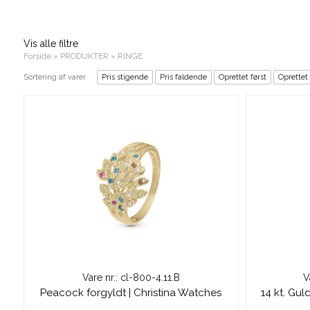
Vis alle filtre
Forside
»
PRODUKTER
»
RINGE
Sortering af varer
Pris stigende
Pris faldende
Oprettet først
Oprettet
Vare nr.: cl-800-4.11.B
V
Peacock forgyldt | Christina Watches
14 kt. Gul