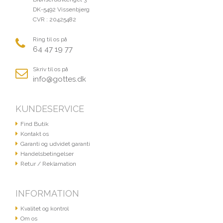
DK-5492 Vissenbjerg
CVR : 20425482
Ring til os på
64 47 19 77
Skriv til os på
info@gottes.dk
KUNDESERVICE
Find Butik
Kontakt os
Garanti og udvidet garanti
Handelsbetingelser
Retur / Reklamation
INFORMATION
Kvalitet og kontrol
Om os