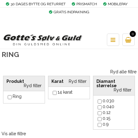
30 DAGES BYTTE OG RETURRET
PRISMATCH
MOBILEPAY
GRATIS INDPAKNING
0
RING
Ryd alle filtre
Produkt
Karat
Ryd filter
Diamant
Ryd filter
størrelse
Ryd filter
14 karat
Ring
0.030
0.040
0.12
0.15
0.9
Vis alle filtre