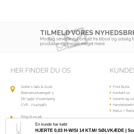
TILMELD VORES NYHEDSBR
Modtag seneste nyt om alt fra tilbud og udsalg t
produkter og meget meget mere.
HER FINDER DU OS
KUNDE
Gotte´s Sølv & Guld
Find Butik
Brønserudvænget 3
Kontakt os
DK-5492 Vissenbjerg
Garanti og ud
CVR : 20425482
Handelsbetin
Retur / Rekl
Ring til os på
64 47 19 77
En kunde har købt
HJERTE 0,03 H-W/SI 14 KT.M/ SØLVKÆDE | Sc