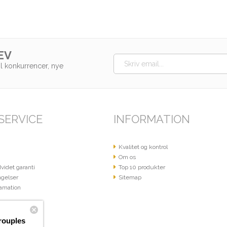
EV
il konkurrencer, nye
SERVICE
INFORMATION
Kvalitet og kontrol
Om os
videt garanti
Top 10 produkter
gelser
Sitemap
amation
rouples