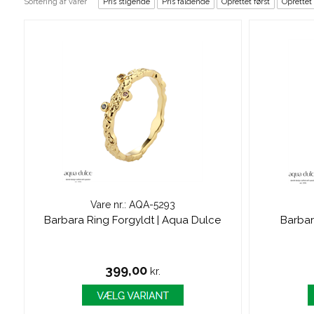
Sortering af varer
Pris stigende
Pris faldende
Oprettet først
Oprettet
Vare nr.: AQA-5293
Barbara Ring Forgyldt | Aqua Dulce
Barbar
399,00
kr.