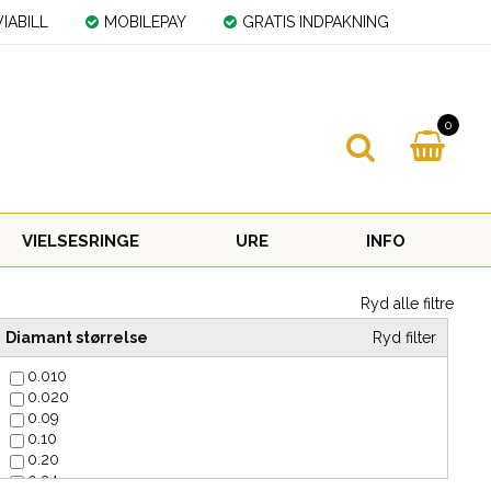
IABILL
MOBILEPAY
GRATIS INDPAKNING
0
VIELSESRINGE
URE
INFO
Ryd alle filtre
Diamant størrelse
Ryd filter
0.010
0.020
0.09
0.10
0.20
0.24