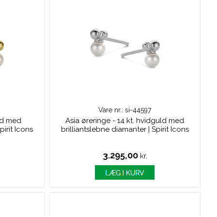
Vare nr.: si-44597
uld med
Asia øreringe - 14 kt. hvidguld med
pirit Icons
brilliantslebne diamanter | Spirit Icons
3.295,00
kr.