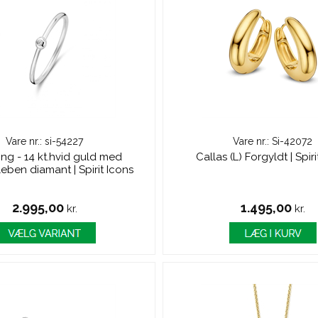
Vare nr.: si-54227
Vare nr.: Si-42072
ring - 14 kt.hvid guld med
Callas (L) Forgyldt | Spir
sleben diamant | Spirit Icons
2.995,00
1.495,00
kr.
kr.