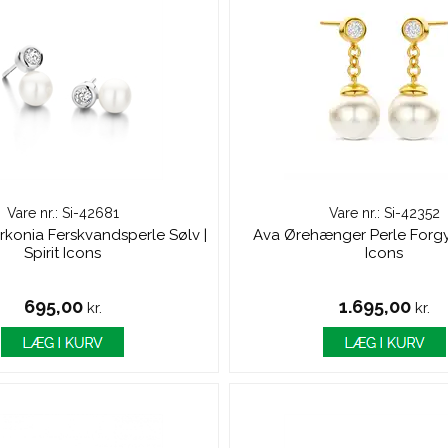
Vare nr.: Si-42681
Vare nr.: Si-42352
rkonia Ferskvandsperle Sølv |
Ava Ørehænger Perle Forgyld
Spirit Icons
Icons
695,00
1.695,00
kr.
kr.