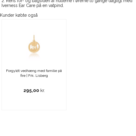
2. Rens for- og bagsiden af hullerne i ørerne to gange dagligt med
Iverness Ear Care på en vatpind.
Kunder købte også
Forgyldt vedhæng med familie på
fire | Frk. Lisberg
295,00
kr.