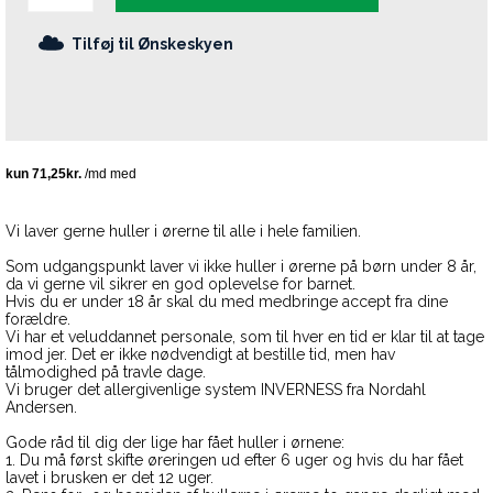
Tilføj til Ønskeskyen
Vi laver gerne huller i ørerne til alle i hele familien.
Som udgangspunkt laver vi ikke huller i ørerne på børn under 8 år,
da vi gerne vil sikrer en god oplevelse for barnet.
Hvis du er under 18 år skal du med medbringe accept fra dine
forældre.
Vi har et veluddannet personale, som til hver en tid er klar til at tage
imod jer. Det er ikke nødvendigt at bestille tid, men hav
tålmodighed på travle dage.
Vi bruger det allergivenlige system INVERNESS fra Nordahl
Andersen.
Gode råd til dig der lige har fået huller i ørnene:
1. Du må først skifte øreringen ud efter 6 uger og hvis du har fået
lavet i brusken er det 12 uger.