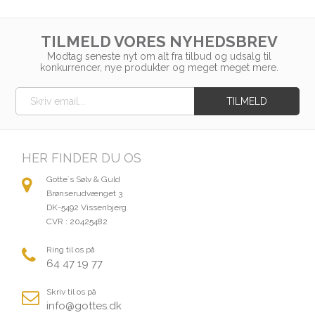
TILMELD VORES NYHEDSBREV
Modtag seneste nyt om alt fra tilbud og udsalg til
konkurrencer, nye produkter og meget meget mere.
HER FINDER DU OS
Gotte´s Sølv & Guld
Brønserudvænget 3
DK-5492 Vissenbjerg
CVR : 20425482
Ring til os på
64 47 19 77
Skriv til os på
info@gottes.dk