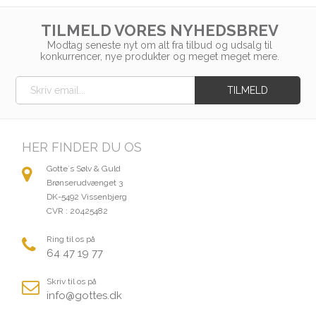
TILMELD VORES NYHEDSBREV
Modtag seneste nyt om alt fra tilbud og udsalg til
konkurrencer, nye produkter og meget meget mere.
HER FINDER DU OS
Gotte´s Sølv & Guld
Brønserudvænget 3
DK-5492 Vissenbjerg
CVR : 20425482
Ring til os på
64 47 19 77
Skriv til os på
info@gottes.dk