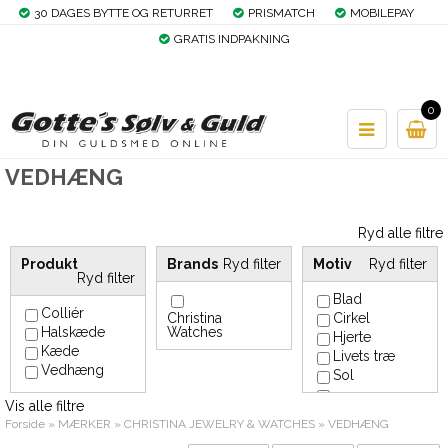
30 DAGES BYTTE OG RETURRET
PRISMATCH
MOBILEPAY
GRATIS INDPAKNING
0
VEDHÆNG
Ryd alle filtre
Produkt
Brands
Ryd filter
Motiv
Ryd filter
Ryd filter
Blad
Colliér
Christina
Cirkel
Halskæde
Watches
Hjerte
Kæde
Livets træ
Vedhæng
Sol
Vis alle filtre
Uendelighedstegn
Forside
»
MÆRKER
»
CHRISTINA JEWELRY & WATCHES
»
VEDHÆNG