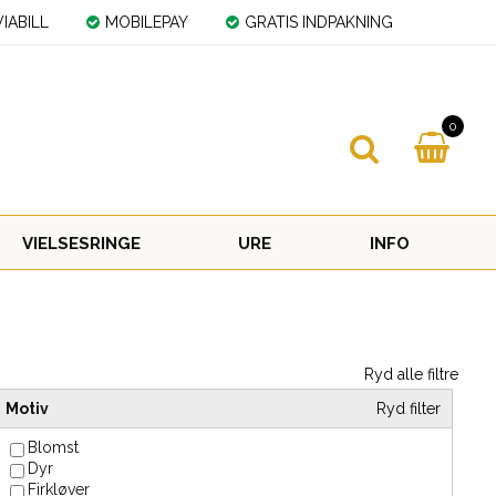
IABILL
MOBILEPAY
GRATIS INDPAKNING
0
VIELSESRINGE
URE
INFO
Ryd alle filtre
Motiv
Ryd filter
Blomst
Dyr
Firkløver