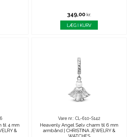
349,00
kr.
66
Vare nr.: CL-610-S142
 til 4 mm
Heavenly Angel Sølv charm til 6 mm
WELRY &
armbånd | CHRISTINA JEWELRY &
WATCHES