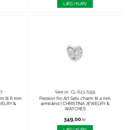
77
Vare nr.: CL-623-S355
rm til 6 mm
Passion for Art Sølv charm til 4 mm
WELRY &
armbånd | CHRISTINA JEWELRY &
WATCHES
349,00
kr.