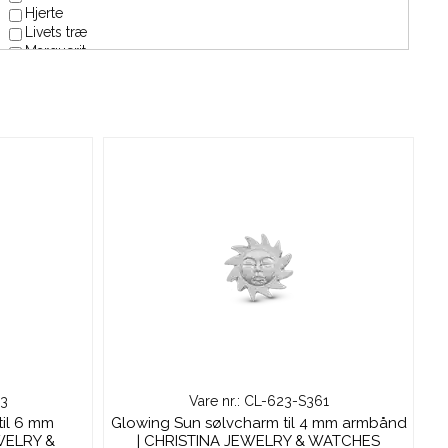
Hjerte
Livets træ
Marguerit
Skytsengel
Sol
Stjernetegn
83
Vare nr.: CL-623-S361
til 6 mm
Glowing Sun sølvcharm til 4 mm armbånd
WELRY &
| CHRISTINA JEWELRY & WATCHES