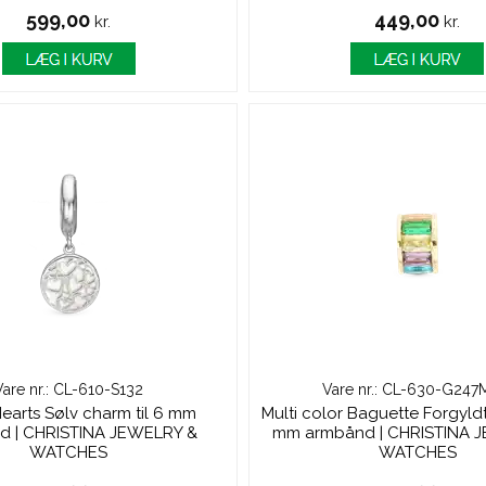
599,00
449,00
kr.
kr.
Vare nr.: CL-610-S132
Vare nr.: CL-630-G247M
earts Sølv charm til 6 mm
Multi color Baguette Forgyldt
d | CHRISTINA JEWELRY &
mm armbånd | CHRISTINA 
WATCHES
WATCHES