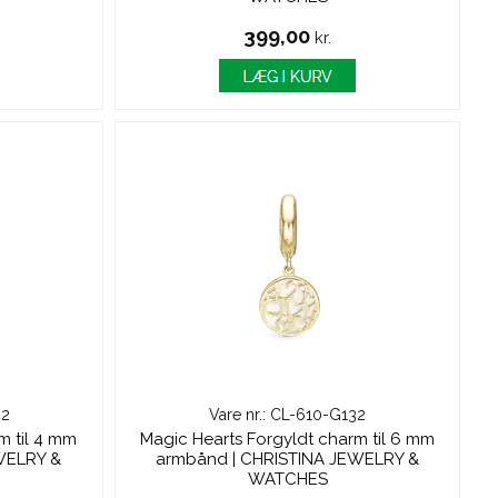
399,00
kr.
42
Vare nr.: CL-610-G132
m til 4 mm
Magic Hearts Forgyldt charm til 6 mm
WELRY &
armbånd | CHRISTINA JEWELRY &
WATCHES