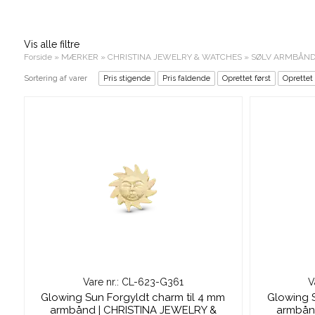
Vis alle filtre
Forside
»
MÆRKER
»
CHRISTINA JEWELRY & WATCHES
»
SØLV ARMBÅND
Sortering af varer
Pris stigende
Pris faldende
Oprettet først
Oprettet
Vare nr.: CL-623-G361
V
Glowing Sun Forgyldt charm til 4 mm
Glowing S
armbånd | CHRISTINA JEWELRY &
armbån