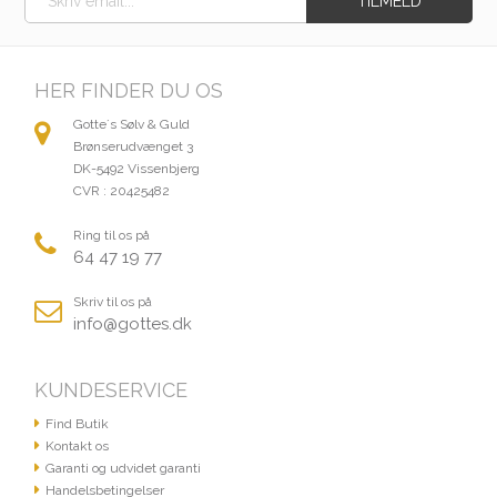
HER FINDER DU OS
Gotte´s Sølv & Guld
Brønserudvænget 3
DK-5492 Vissenbjerg
CVR : 20425482
Ring til os på
64 47 19 77
Skriv til os på
info@gottes.dk
KUNDESERVICE
Find Butik
Kontakt os
Garanti og udvidet garanti
Handelsbetingelser