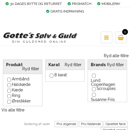
30 DAGES BYTTE OG RETURRET
PRISMATCH
MOBILEPAY
GRATIS INDPAKNING
0
Ryd alle filtre
Produkt
Karat
Ryd filter
Brands
Ryd filter
Ryd filter
8 karat
Armbånd
Lund
Halskæde
Copenhagen
Scrouples
Kæde
Ring
Susanne Friis
Ørestikker
Bjørner
Vis alle filtre
Sortering af varer
Pris stigende
Pris faldende
Oprettet først