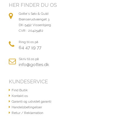
HER FINDER DU OS
Gotte´s Sølv & Guld
Brønserudvænget 3
DK-5492 Vissenbjerg
CVR : 20425482
Ring til os på
64 47 19 77
Skriv til os på
info@gottes.dk
KUNDESERVICE
Find Butik
Kontakt os
Garanti og udvidet garanti
Handelsbetingelser
Retur / Reklamation