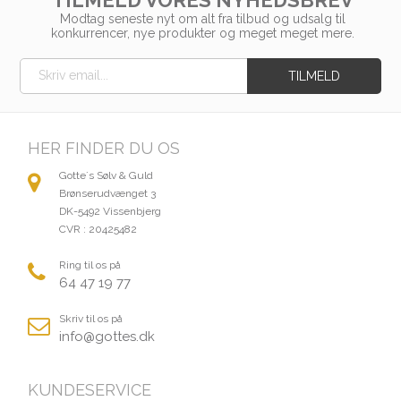
Modtag seneste nyt om alt fra tilbud og udsalg til
konkurrencer, nye produkter og meget meget mere.
HER FINDER DU OS
Gotte´s Sølv & Guld
Brønserudvænget 3
DK-5492 Vissenbjerg
CVR : 20425482
Ring til os på
64 47 19 77
Skriv til os på
info@gottes.dk
KUNDESERVICE