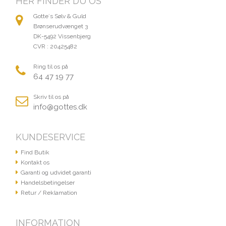
HER FINDER DU OS
Gotte´s Sølv & Guld
Brønserudvænget 3
DK-5492 Vissenbjerg
CVR : 20425482
Ring til os på
64 47 19 77
Skriv til os på
info@gottes.dk
KUNDESERVICE
Find Butik
Kontakt os
Garanti og udvidet garanti
Handelsbetingelser
Retur / Reklamation
INFORMATION