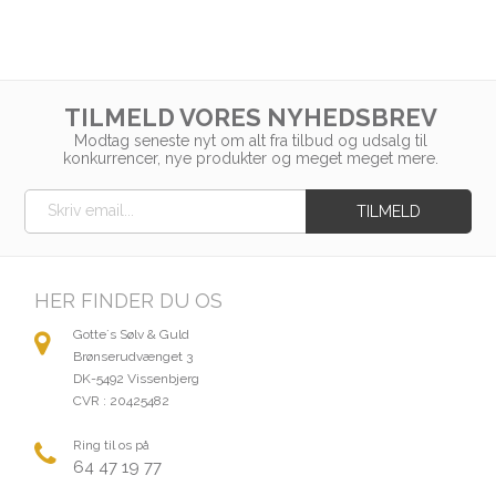
TILMELD VORES NYHEDSBREV
Modtag seneste nyt om alt fra tilbud og udsalg til
konkurrencer, nye produkter og meget meget mere.
HER FINDER DU OS
Gotte´s Sølv & Guld
Brønserudvænget 3
DK-5492 Vissenbjerg
CVR : 20425482
Ring til os på
64 47 19 77