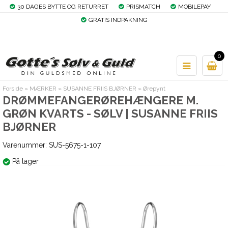
30 DAGES BYTTE OG RETURRET
PRISMATCH
MOBILEPAY
GRATIS INDPAKNING
0
Forside
»
MÆRKER
»
SUSANNE FRIIS BJØRNER
»
Ørepynt
DRØMMEFANGERØREHÆNGERE M.
GRØN KVARTS - SØLV | SUSANNE FRIIS
BJØRNER
Varenummer:
SUS-5675-1-107
På lager