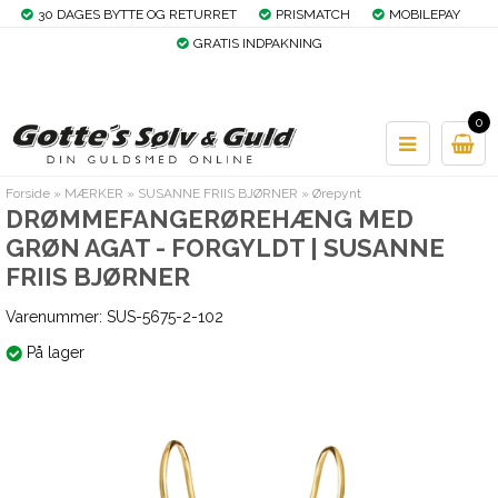
30 DAGES BYTTE OG RETURRET
PRISMATCH
MOBILEPAY
GRATIS INDPAKNING
0
Forside
»
MÆRKER
»
SUSANNE FRIIS BJØRNER
»
Ørepynt
DRØMMEFANGERØREHÆNG MED
GRØN AGAT - FORGYLDT | SUSANNE
FRIIS BJØRNER
Varenummer:
SUS-5675-2-102
På lager