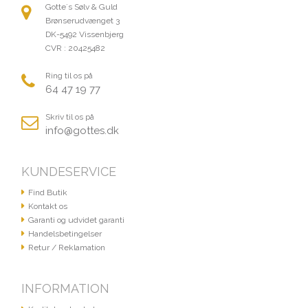
Gotte´s Sølv & Guld
Brønserudvænget 3
DK-5492 Vissenbjerg
CVR : 20425482
Ring til os på
64 47 19 77
Skriv til os på
info@gottes.dk
KUNDESERVICE
Find Butik
Kontakt os
Garanti og udvidet garanti
Handelsbetingelser
Retur / Reklamation
INFORMATION