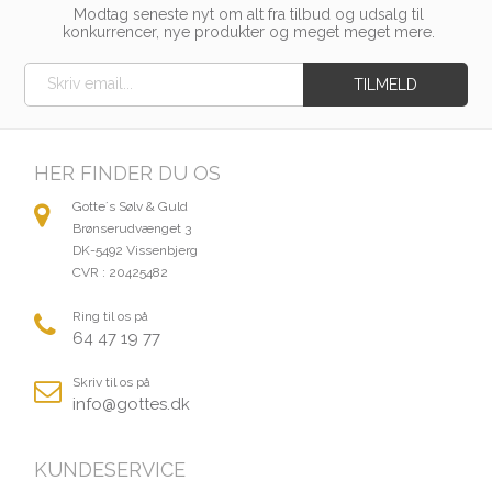
Modtag seneste nyt om alt fra tilbud og udsalg til
konkurrencer, nye produkter og meget meget mere.
HER FINDER DU OS
Gotte´s Sølv & Guld
Brønserudvænget 3
DK-5492 Vissenbjerg
CVR : 20425482
Ring til os på
64 47 19 77
Skriv til os på
info@gottes.dk
KUNDESERVICE