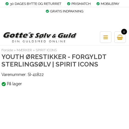
30 DAGES BYTTE OG RETURRET
PRISMATCH
MOBILEPAY
GRATIS INDPAKNING
0
Forside
»
MÆRKER
»
SPIRIT ICONS
YOUTH ØRESTIKKER - FORGYLDT
STERLINGSØLV | SPIRIT ICONS
Varenummer:
SI-41822
På lager