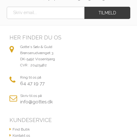
HER FINDER DU OS
Gotte´s Sølv & Guld
Brønserudvænget 3
DK-5492 Vissenbjerg
CVR : 20425482
Ring til os på
64 47 19 77
Skriv til os på
info@gottes.dk
KUNDESERVICE
Find Butik
Kontakt os