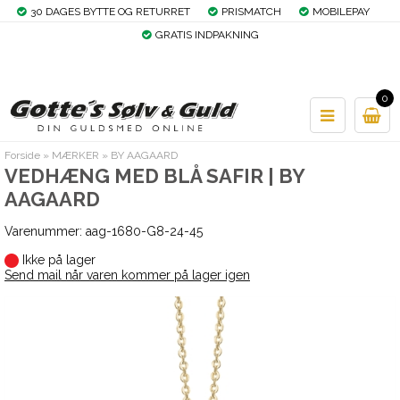
30 DAGES BYTTE OG RETURRET
PRISMATCH
MOBILEPAY
GRATIS INDPAKNING
0
Forside
»
MÆRKER
»
BY AAGAARD
VEDHÆNG MED BLÅ SAFIR | BY
AAGAARD
Varenummer:
aag-1680-G8-24-45
Ikke på lager
Send mail når varen kommer på lager igen