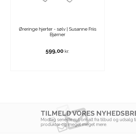
Øreringe hjerter - sølv | Susanne Friis
Bjørner
599,00
kr.
TILMELD VORES NYHEDSBR
Modtag seneste nyt om alt fra tilbud og udsalg t
produkter og meget meget mere.