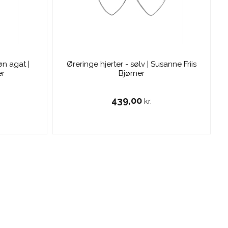
n agat |
Øreringe hjerter - sølv | Susanne Friis
er
Bjørner
439,00
kr.