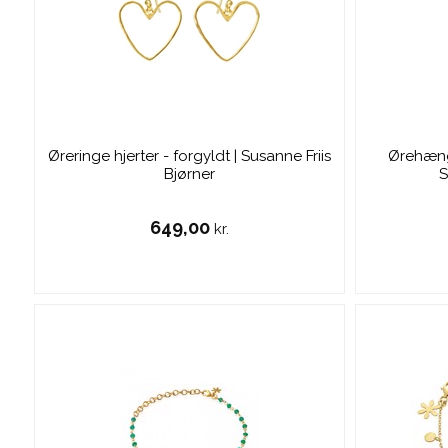
Øreringe hjerter - forgyldt | Susanne Friis
Ørehænge
Bjørner
S
649,00
kr.