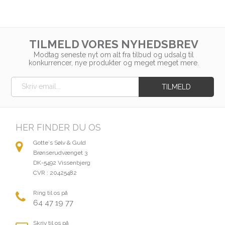
TILMELD VORES NYHEDSBREV
Modtag seneste nyt om alt fra tilbud og udsalg til
konkurrencer, nye produkter og meget meget mere.
HER FINDER DU OS
Gotte´s Sølv & Guld
Brønserudvænget 3
DK-5492 Vissenbjerg
CVR : 20425482
Ring til os på
64 47 19 77
Skriv til os på