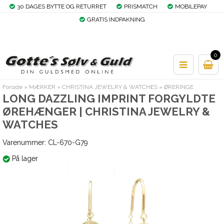
30 DAGES BYTTE OG RETURRET
PRISMATCH
MOBILEPAY
GRATIS INDPAKNING
0
Forside
»
MÆRKER
»
CHRISTINA JEWELRY & WATCHES
»
ØRERINGE
LONG DAZZLING IMPRINT FORGYLDTE
ØREHÆNGER | CHRISTINA JEWELRY &
WATCHES
Varenummer:
CL-670-G79
På lager