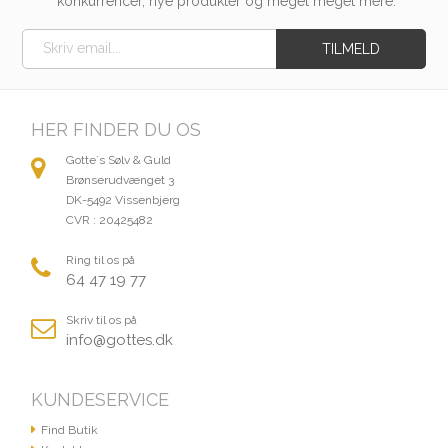
konkurrencer, nye produkter og meget meget mere.
HER FINDER DU OS
Gotte´s Sølv & Guld
Brønserudvænget 3
DK-5492 Vissenbjerg
CVR : 20425482
Ring til os på
64 47 19 77
Skriv til os på
info@gottes.dk
KUNDESERVICE
Find Butik