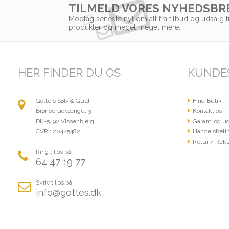
TILMELD VORES NYHEDSBR
Modtag seneste nyt om alt fra tilbud og udsalg t
produkter og meget meget mere.
HER FINDER DU OS
KUNDE
Gotte´s Sølv & Guld
Find Butik
Brønserudvænget 3
Kontakt os
DK-5492 Vissenbjerg
Garanti og ud
CVR : 20425482
Handelsbetin
Retur / Rekl
Ring til os på
64 47 19 77
Skriv til os på
info@gottes.dk