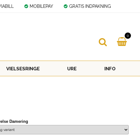
IABILL
MOBILEPAY
GRATIS INDPAKNING
0
VIELSESRINGE
URE
INFO
relse Damering