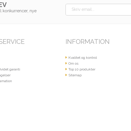
EV
il konkurrencer, nye
SERVICE
INFORMATION
Kvalitet og kontrol
Om os
videt garanti
Top 10 produkter
gelser
Sitemap
amation