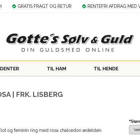
H
GRATIS FRAGT OG RETUR
RENTEFRI AFDRAG MED V
DENTER
TIL HAM
TIL HENDE
SA | FRK. LISBERG
*Stør
Flot og feminin ring med rosa chalcedon ædelsten.