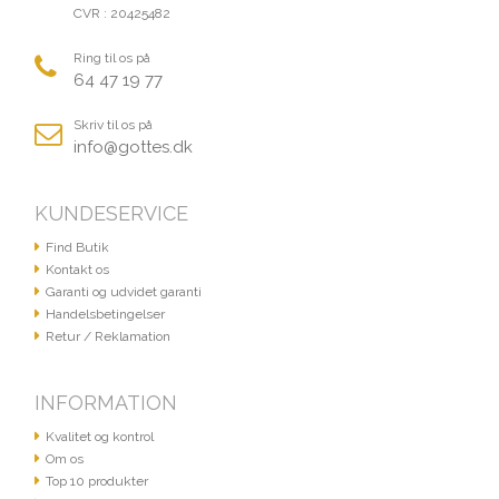
CVR : 20425482
Ring til os på
64 47 19 77
Skriv til os på
info@gottes.dk
KUNDESERVICE
Find Butik
Kontakt os
Garanti og udvidet garanti
Handelsbetingelser
Retur / Reklamation
INFORMATION
Kvalitet og kontrol
Om os
Top 10 produkter