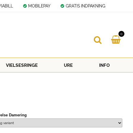
IABILL
MOBILEPAY
GRATIS INDPAKNING
0
VIELSESRINGE
URE
INFO
relse Damering