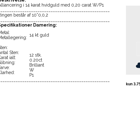
Beskrivelse:
Alliancering i 14 karat hvidguld med 0,20 carat W/P1
___________________________________________________
Ringen består af 10*0,0,2
___________________________________________________
Specifikationer Damering:
Metal:
14 kt guld
Metallegering:
Sten:
Antal Sten:
12 stk.
arat ialt:
0.20ct
Slibning:
Brilliant
Farve:
W
Klarhed:
P1
___________________________________________________