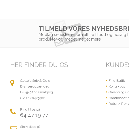
TILMELD VORES NYHEDSBR
Modtag seneste nyt om alt fra tilbud og udsalg t
produkter og meget meget mere.
HER FINDER DU OS
KUNDE
Gotte´s Sølv & Guld
Find Butik
Brønserudvænget 3
Kontakt os
DK-5492 Vissenbjerg
Garanti og ud
CVR : 20425482
Handelsbetin
Retur / Rekl
Ring til os på
64 47 19 77
Skriv til os på