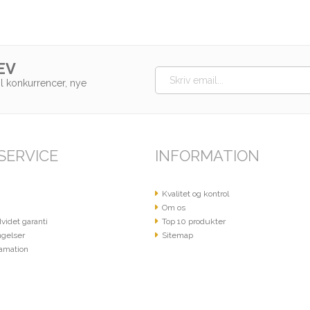
EV
il konkurrencer, nye
SERVICE
INFORMATION
Kvalitet og kontrol
Om os
videt garanti
Top 10 produkter
gelser
Sitemap
amation