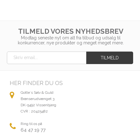
TILMELD VORES NYHEDSBREV
Modtag seneste nyt om alt fra tilbud og udsalg til
konkurrencer, nye produkter og meget meget mere.
HER FINDER DU OS
Gotte´s Sølv & Guld
Brønserudvænget 3
DK-5492 Vissenbjerg
CVR : 20425482
Ring til os på
64 47 19 77