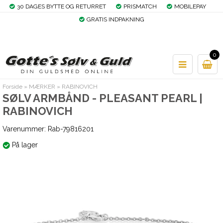
30 DAGES BYTTE OG RETURRET
PRISMATCH
MOBILEPAY
GRATIS INDPAKNING
0
Forside
»
MÆRKER
»
RABINOVICH
SØLV ARMBÅND - PLEASANT PEARL |
RABINOVICH
Varenummer:
Rab-79816201
På lager