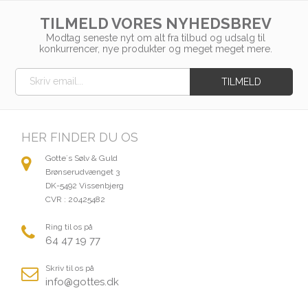
TILMELD VORES NYHEDSBREV
Modtag seneste nyt om alt fra tilbud og udsalg til
konkurrencer, nye produkter og meget meget mere.
HER FINDER DU OS
Gotte´s Sølv & Guld
Brønserudvænget 3
DK-5492 Vissenbjerg
CVR : 20425482
Ring til os på
64 47 19 77
Skriv til os på
info@gottes.dk